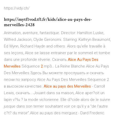
https://vidy.ch/
https://mytf1vod.tf1.fr/kids/alice-au-pays-des-
merveilles-2428
Animation, aventure, fantastique. Director: Hamilton Luske,
Wilfred Jackson, Clyde Geronomi. Starring: Kathryn Beaumont,
Ed Wynn, Richard Haydn and others. Alors qu'elle travaille à
ses leçons, Alice se laisse entrainer par le sommeil et tombe
dans une profonde rêverie. Скачать
Alice
Au
Pays
Des
Merveilles
Séquence
2
mp3… La Reine Blanche Alice Au Pays
Des Merveilles.Здесь Вы можете прослушать и скачать
песни по запросу Alice Au Pays Des Merveilles Séquence 2
в высоком качестве.
Alice
au
pays
des
Merveilles
- Carroll
Lewis, скачать… Jouant dans sa maison, Alice aper?oit un
lapin v?tu ? la mode victorienne. Elle d?cide alors de le suivre
jusque dans son terrier souhaitant voir ce qu'il y a "de l'autre
c?t? du miroir".Alice au pays des merguez - Dard Frederic.