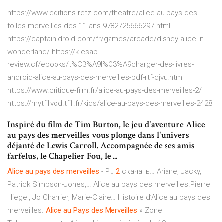
https://www.editions-retz.com/theatre/alice-au-pays-des-
folles-merveilles-des-11-ans-9782725666297.html
https://captain-droid.com/fr/games/arcade/disney-alice-in-
wonderland/ https://k-esab-
review.cf/ebooks/t%C3%A9l%C3%A9charger-des-livres-
android-alice-au-pays-des-merveilles-pdf-rtf-djvu.html
https://www.critique-film.fr/alice-au-pays-des-merveilles-2/
https://mytf1vod.tf1.fr/kids/alice-au-pays-des-merveilles-2428
Inspiré du film de Tim Burton, le jeu d'aventure Alice
au pays des merveilles vous plonge dans l'univers
déjanté de Lewis Carroll. Accompagnée de ses amis
farfelus, le Chapelier Fou, le ...
Alice
au
pays
des
merveilles
- Pt.
2
скачать… Ariane, Jacky,
Patrick Simpson-Jones,… Alice au pays des merveilles.Pierre
Hiegel, Jo Charrier, Marie-Claire… Histoire d’Alice au pays des
merveilles.
Alice
au
Pays
des
Merveilles
» Zone