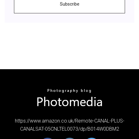
Subscribe
https://www.amazon.co.uk/Remote-CANAL-PLUS-
CANALSAT-05CNLTEL0073/dp/B014W0DBM2