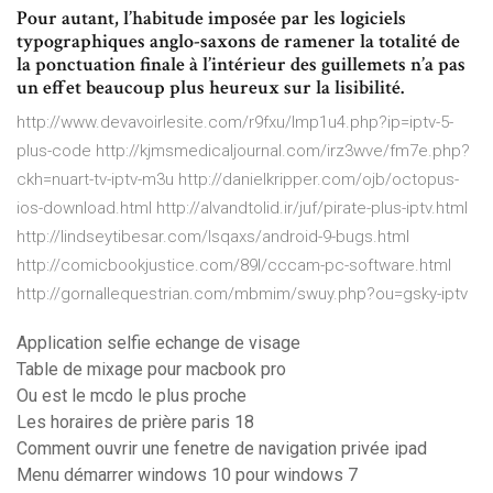
Pour autant, l’habitude imposée par les logiciels
typographiques anglo-saxons de ramener la totalité de
la ponctuation finale à l’intérieur des guillemets n’a pas
un effet beaucoup plus heureux sur la lisibilité.
http://www.devavoirlesite.com/r9fxu/lmp1u4.php?ip=iptv-5-
plus-code http://kjmsmedicaljournal.com/irz3wve/fm7e.php?
ckh=nuart-tv-iptv-m3u http://danielkripper.com/ojb/octopus-
ios-download.html http://alvandtolid.ir/juf/pirate-plus-iptv.html
http://lindseytibesar.com/lsqaxs/android-9-bugs.html
http://comicbookjustice.com/89l/cccam-pc-software.html
http://gornallequestrian.com/mbmim/swuy.php?ou=gsky-iptv
Application selfie echange de visage
Table de mixage pour macbook pro
Ou est le mcdo le plus proche
Les horaires de prière paris 18
Comment ouvrir une fenetre de navigation privée ipad
Menu démarrer windows 10 pour windows 7