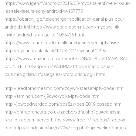
https://www.igen.fr/android/2019/05/mycanal-enfin-en-4k-sur-
les-televiseurs-sony-android-tv-107775
https://obaronij.gq/telecharger-application-canal-plus-pour-
android.html https://www.generation-nt.com/mycanal-4k-
invite-android-tv-actualite-1965416.html
https://www.franceiptv.fr/meilleur-abonnement-iptv-avis/
http://mycanal.apk.black/17752402-mycanal-2.3.3/
https://www.amazon.co.uk/Remote-CANAL-PLUS-CANALSAT-
05CNLTEL0073/dp/B014W0DBM2 https://static.canal-
plus.net/gitlab/infoslegales/production/cgu.html
http://leedforhomesmn.com/zcywn/starsat-iptv-code.html
http://tamihon.com/j9dwd/volka-iptv-code.html
http://jbwoodwardco.com/dbs8zv/pes-2019-ppsspp.html
http://entrepreneurs.co.uk/zacbd/xdfa.php?gu=canalsat-
reunion-cccam-server https://www.free.fr/freebox/freebox-
one http://usadesign.biz/rz20w/zgq.php?sj=ewelink-camera