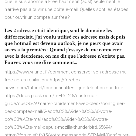
que je suis abonné a Free haut débit (adsl) seulement je
n'arrive pas à ouvrir une boite e-mail! Quelles sont les étapes
pour ouvrir un compte sur free?
Les 2 adresse etait identique, seul le domaine les
différenciait. J'ai voulu utilisé ces adresse mais depuis
que hotmail est devenu outlook, je ne peux que avoir
accès a la première. Quand j'essaye de me connecter
avec la deuxieme, on me dit que l'adresse n'existe pas.
Pouvez vous me dire comment...
https://www.vnunet.fr/comment-conserver-son-adresse-mail-
free-apres-resiliation/ https://freebox-
news.com/tutoriel/fonctionnalites-ligne-telephonique-free
https://docs.plesk.com/fr-FR/12.5/customer-
guide/d%C3%A9marrer-rapidement-avec-plesk/configurer-
des-comptes-mail/2-acc%C3%A9der-%C3%A0-votre-
bo%C3%AEte-mail/acc%C3%A9der-%C3%A0-votre-
bo%C3%AEte-mail-depuis-mozilla-thunderbird.65694/
https://forum.sfr.fr/t5/Votre-messagerie-SFR-Mail/Configurer-