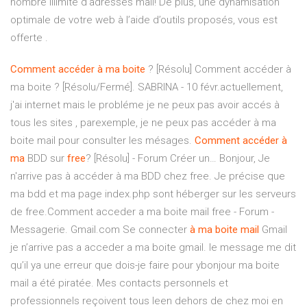
nombre illimité d’adresses mail! De plus, une dynamisation
optimale de votre web à l’aide d’outils proposés, vous est
offerte .
Comment
accéder
à
ma
boite
? [Résolu] Comment accéder à
ma boite ? [Résolu/Fermé]. SABRINA - 10 févr.actuellement,
j'ai internet mais le probléme je ne peux pas avoir accés à
tous les sites , parexemple, je ne peux pas accéder à ma
boite mail pour consulter les mésages.
Comment
accéder
à
ma
BDD sur
free
? [Résolu] - Forum Créer un… Bonjour, Je
n'arrive pas à accéder à ma BDD chez free. Je précise que
ma bdd et ma page index.php sont héberger sur les serveurs
de free.Comment acceder a ma boite mail free - Forum -
Messagerie. Gmail.com Se connecter
à
ma
boite
mail
Gmail
je n’arrive pas a acceder a ma boite gmail. le message me dit
qu’il ya une erreur que dois-je faire pour ybonjour ma boite
mail a été piratée. Mes contacts personnels et
professionnels reçoivent tous leen dehors de chez moi en