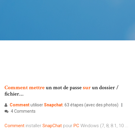
Comment
mettre
un mot de passe
sur
un dossier /
fichier…
Comment
utiliser
Snapchat
: 63 étapes (avec des photos)
4 Comments
Comment
installer
SnapChat
pour
PC
Windows (7, 8, 8.1, 10 ...