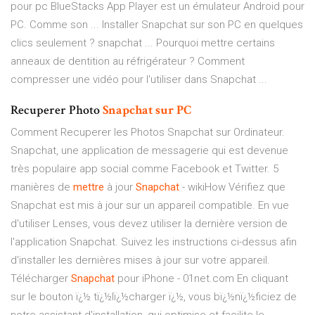
pour pc BlueStacks App Player est un émulateur Android pour
PC. Comme son ... Installer Snapchat sur son PC en quelques
clics seulement ? snapchat ... Pourquoi mettre certains
anneaux de dentition au réfrigérateur ? Comment
compresser une vidéo pour l'utiliser dans Snapchat ...
Recuperer Photo
Snapchat
sur
PC
Comment Recuperer les Photos Snapchat sur Ordinateur.
Snapchat, une application de messagerie qui est devenue
très populaire app social comme Facebook et Twitter. 5
manières de
mettre
à jour
Snapchat
- wikiHow Vérifiez que
Snapchat est mis à jour sur un appareil compatible. En vue
d'utiliser Lenses, vous devez utiliser la dernière version de
l'application Snapchat. Suivez les instructions ci-dessus afin
d'installer les dernières mises à jour sur votre appareil.
Télécharger
Snapchat
pour iPhone - 01net.com En cliquant
sur le bouton ï¿½ tï¿½lï¿½charger ï¿½, vous bï¿½nï¿½ficiez de