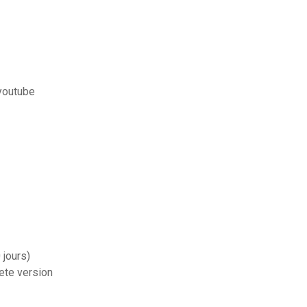
 youtube
 jours)
ete version