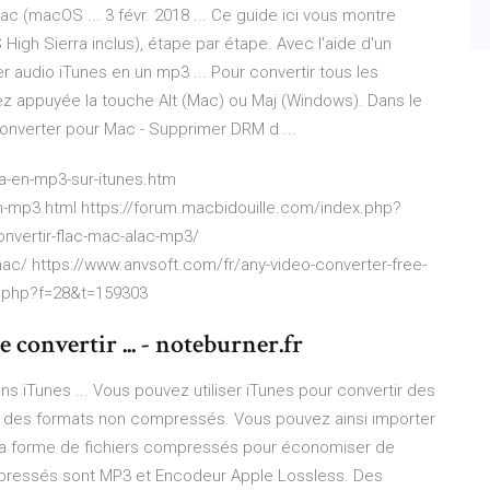
 (macOS ... 3 févr. 2018 ... Ce guide ici vous montre
gh Sierra inclus), étape par étape. Avec l'aide d'un
er audio iTunes en un mp3 ... Pour convertir tous les
z appuyée la touche Alt (Mac) ou Maj (Windows). Dans le
Converter pour Mac - Supprimer DRM d ...
4a-en-mp3-sur-itunes.htm
en-mp3.html https://forum.macbidouille.com/index.php?
nvertir-flac-mac-alac-mp3/
mac/ https://www.anvsoft.com/fr/any-video-converter-free-
c.php?f=28&t=159303
onvertir ... - noteburner.fr
s iTunes ... Vous pouvez utiliser iTunes pour convertir des
t des formats non compressés. Vous pouvez ainsi importer
la forme de fichiers compressés pour économiser de
pressés sont MP3 et Encodeur Apple Lossless. Des