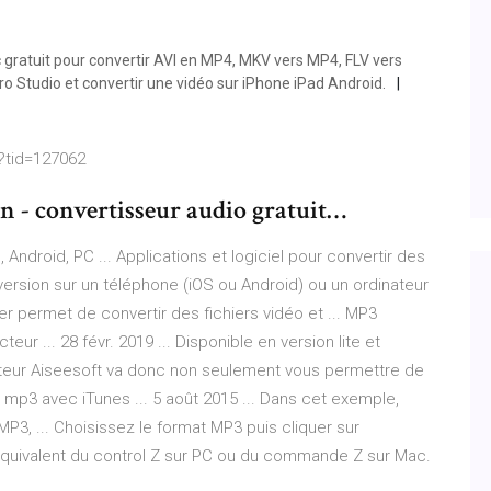
c gratuit pour convertir AVI en MP4, MKV vers MP4, FLV vers
ro Studio et convertir une vidéo sur iPhone iPad Android.
?tid=127062
- convertisseur audio gratuit…
Android, PC ... Applications et logiciel pour convertir des
version sur un téléphone (iOS ou Android) ou un ordinateur
er permet de convertir des fichiers vidéo et ... MP3
ur ... 28 févr. 2019 ... Disponible en version lite et
iteur Aiseesoft va donc non seulement vous permettre de
 mp3 avec iTunes ... 5 août 2015 ... Dans cet exemple,
P3, ... Choisissez le format MP3 puis cliquer sur
 l'équivalent du control Z sur PC ou du commande Z sur Mac.