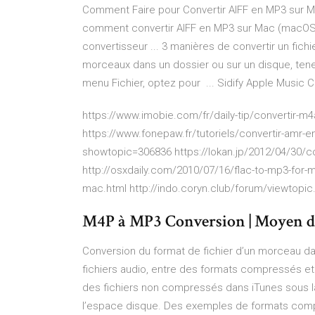
Comment Faire pour Convertir AIFF en MP3 sur Mac
comment convertir AIFF en MP3 sur Mac (macOS Hi
convertisseur ... 3 manières de convertir un fichi
morceaux dans un dossier ou sur un disque, tene
menu Fichier, optez pour ... Sidify Apple Music 
https://www.imobie.com/fr/daily-tip/convertir-m
https://www.fonepaw.fr/tutoriels/convertir-amr-
showtopic=306836 https://lokan.jp/2012/04/30/co
http://osxdaily.com/2010/07/16/flac-to-mp3-for-
mac.html http://indo.coryn.club/forum/viewtopi
M4P à MP3 Conversion | Moyen de c
Conversion du format de fichier d’un morceau dan
fichiers audio, entre des formats compressés e
des fichiers non compressés dans iTunes sous 
l’espace disque. Des exemples de formats com