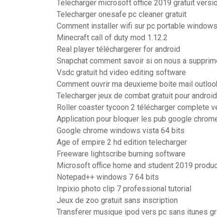
Telecharger microsoft office 2019 gratuit vers
Telecharger onesafe pc cleaner gratuit
Comment installer wifi sur pc portable window
Minecraft call of duty mod 1.12.2
Real player téléchargerer for android
Snapchat comment savoir si on nous a supprim
Vsdc gratuit hd video editing software
Comment ouvrir ma deuxieme boite mail outloo
Telecharger jeux de combat gratuit pour android
Roller coaster tycoon 2 télécharger complete v
Application pour bloquer les pub google chrom
Google chrome windows vista 64 bits
Age of empire 2 hd edition telecharger
Freeware lightscribe burning software
Microsoft office home and student 2019 product
Notepad++ windows 7 64 bits
Inpixio photo clip 7 professional tutorial
Jeux de zoo gratuit sans inscription
Transferer musique ipod vers pc sans itunes gr