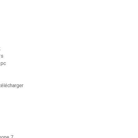
k
rs
 pc
télécharger
hone 7