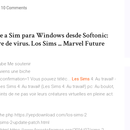
10 Comments
e a Sim para Windows desde Softonic:
re de virus. Los Sims ... Marvel Future
Tube
Me soutenir
viens une biche
onfirmation=1 Vous pouvez téléc...
Les Sims
4: Au travail! -
s Sims 4: Au travail! (Les Sims 4: Au travail!) pc: Au boulot,
nts de ne pas voir leurs créatures virtuelles en pleine act.
he.php https://yepdownload.com/los-sims-2
sims-2-update-patch.html