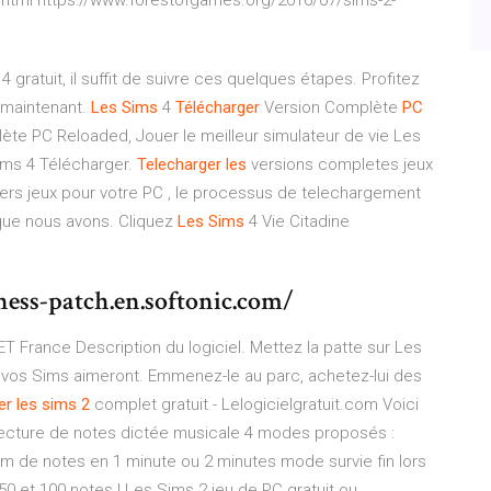
.html https://www.forestofgames.org/2016/07/sims-2-
 gratuit, il suffit de suivre ces quelques étapes. Profitez
 maintenant.
Les Sims
4
Télécharger
Version Complète
PC
te PC Reloaded, Jouer le meilleur simulateur de vie Les
ims 4 Télécharger.
Telecharger
les
versions completes jeux
ers jeux pour votre PC , le processus de telechargement
 que nous avons. Cliquez
Les Sims
4 Vie Citadine
ness-patch.en.softonic.com/
T France Description du logiciel. Mettez la patte sur Les
 vos Sims aimeront. Emmenez-le au parc, achetez-lui des
er
les sims
2
complet gratuit - Lelogicielgratuit.com Voici
: lecture de notes dictée musicale 4 modes proposés :
m de notes en 1 minute ou 2 minutes mode survie fin lors
50 et 100 notes ! Les Sims 2 jeu de PC gratuit ou