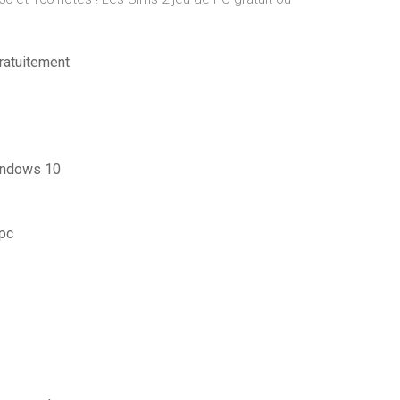
ratuitement
indows 10
 pc