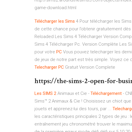
http://sims2.aroundthesims3.com/objects/index
game-download.html
Télécharger
les
Sims
4
Pour télécharger les Sims 4
de cette chance pour l’obtenir gratuitement dès
Reloaded
Les Sims 4 Télécharger Version Complè
Sims 4 Télécharger Pc. Version Complète Les S
pour votre
PC
Vous pouvez telecharger les derni
de jeux de notre part est très simple. Voyez ce
Telecharger
PC
Gratuit Version Complete
https://the-sims-2-open-for-busi
Les SIMS
2
Animaux et Cie -
Téléchargement
- CNE
Sims™ 2 Animaux & Cie ! Choisissez un chiot que
jouets et apprenez-lui des tours, par ...
Telecharg
les caractéristiques principales 2 types de jeu 
entraînement jeu chronométré trouver le maximu
de la première erreur mode défi défi sur 5 10 20 