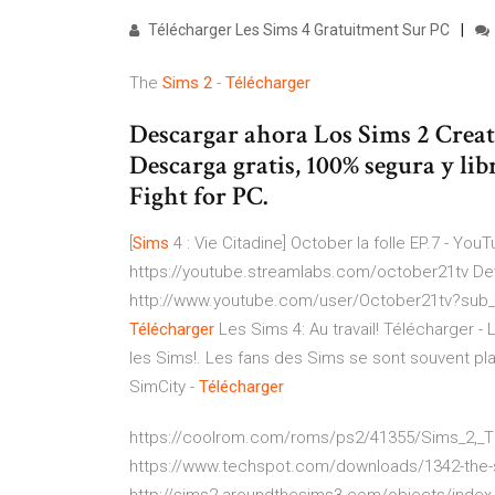
Télécharger Les Sims 4 Gratuitment Sur PC
The
Sims
2
-
Télécharger
Descargar ahora Los Sims 2 Creat
Descarga gratis, 100% segura y lib
Fight for PC.
[
Sims
4 : Vie Citadine] October la folle EP.7 - You
https://youtube.streamlabs.com/october21tv De
http://www.youtube.com/user/October21tv?sub_c
Télécharger
Les Sims 4: Au travail! Télécharger - Le
les Sims!. Les fans des Sims se sont souvent plai
SimCity -
Télécharger
https://coolrom.com/roms/ps2/41355/Sims_2,_T
https://www.techspot.com/downloads/1342-the-