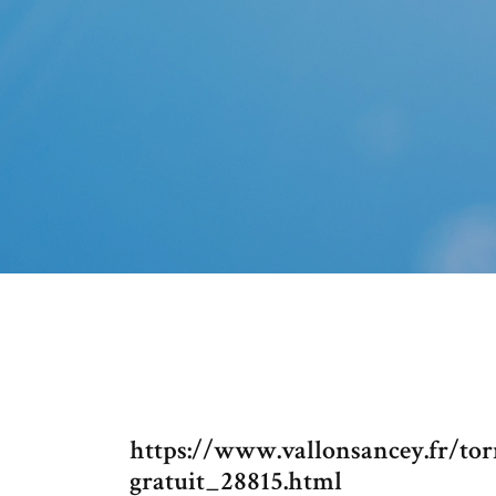
https://www.vallonsancey.fr/tor
gratuit_28815.html