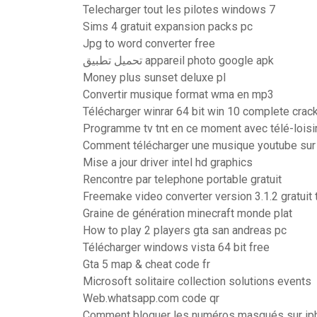
Telecharger tout les pilotes windows 7
Sims 4 gratuit expansion packs pc
Jpg to word converter free
تحميل تطبيق appareil photo google apk
Money plus sunset deluxe pl
Convertir musique format wma en mp3
Télécharger winrar 64 bit win 10 complete crac
Programme tv tnt en ce moment avec télé-loisi
Comment télécharger une musique youtube sur
Mise a jour driver intel hd graphics
Rencontre par telephone portable gratuit
Freemake video converter version 3.1.2 gratuit 
Graine de génération minecraft monde plat
How to play 2 players gta san andreas pc
Télécharger windows vista 64 bit free
Gta 5 map & cheat code fr
Microsoft solitaire collection solutions events
Web.whatsapp.com code qr
Comment bloquer les numéros masqués sur ip