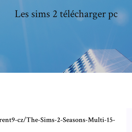
Les sims 2 télécharger pc
rent9-cz/The-Sims-2-Seasons-Multi-15-