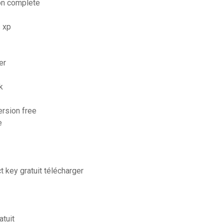
ion complete
s xp
er
k
ersion free
e
 key gratuit télécharger
atuit